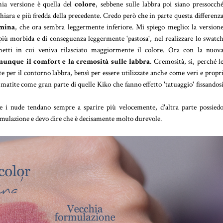
hia versione è quella del
colore
, sebbene sulle labbra poi siano pressocch
hiara e più fredda della precedente. Credo però che in parte questa differenz
 mina
, che ora sembra leggermente inferiore. Mi spiego meglio: la version
iù morbida e di conseguenza leggermente 'pastosa', nel realizzare lo swatc
metti in cui veniva rilasciato maggiormente il colore. Ora con la nuov
unque il comfort e la cremosità sulle labbra
. Cremosità, sì, perché l
e per il contorno labbra, bensì per essere utilizzate anche come veri e propr
 matite come gran parte di quelle Kiko che fanno effetto 'tatuaggio' fissandos
 i nude tendano sempre a sparire più velocemente, d'altra parte possied
formulazione e devo dire che è decisamente molto durevole.