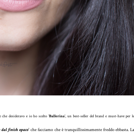
ne che desideravo e io ho scelto '
Ballerina
', un best-seller del brand e must-have per l
 dal finish opaco
' che facciamo che è tranquillissimamente freddo ebbasta. L