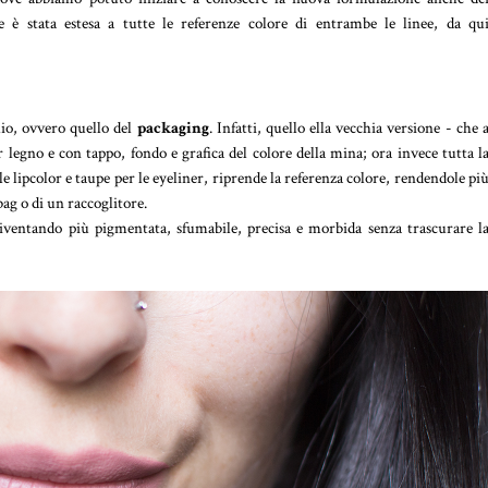
 è stata estesa a tutte le referenze colore di entrambe le linee, da qu
hio, ovvero quello del
packaging
. Infatti, quello ella vecchia versione - che 
 legno e con tappo, fondo e grafica del colore della mina; ora invece tutta l
 le lipcolor e taupe per le eyeliner, riprende la referenza colore, rendendole pi
ag o di un raccoglitore.
diventando più pigmentata, sfumabile, precisa e morbida senza trascurare l