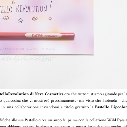
telloRevolution di Neve Cosmetics
ora che tutte ci stiamo agitando per l
tato qualcosina che vi mostrerò prossimamente) ma visto che l'azienda - ch
 in una collaborazione inviandomi a titolo gratuito la
Pastello Lipcolo
fiche alle sue Pastello circa un anno fa, prima con la collezione Wild Eyes 
dove abbiamo potuto iniziare a conoscere la nuova formulazione anche de