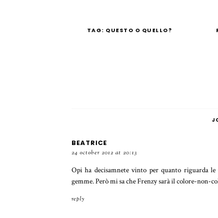
TAG: QUESTO O QUELLO?
J
BEATRICE
24 october 2012 at 20:13
Opi ha decisamnete vinto per quanto riguarda le 
gemme. Però mi sa che Frenzy sarà il colore-non-col
reply