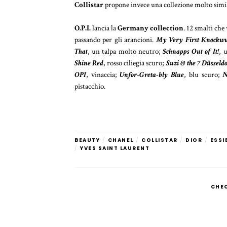
Collistar
propone invece una collezione molto simil
O.P.I.
lancia la
Germany collection
. 12 smalti che
passando per gli arancioni.
My Very First Knockwu
That
, un talpa molto neutro;
Schnapps Out of It!
, 
Shine Red
, rosso ciliegia scuro;
Suzi & the 7 Düsseld
OPI
, vinaccia;
Unfor-Greta-bly Blue
, blu scuro;
N
pistacchio.
BEAUTY
/
CHANEL
/
COLLISTAR
/
DIOR
/
ESSI
/
YVES SAINT LAURENT
CHE