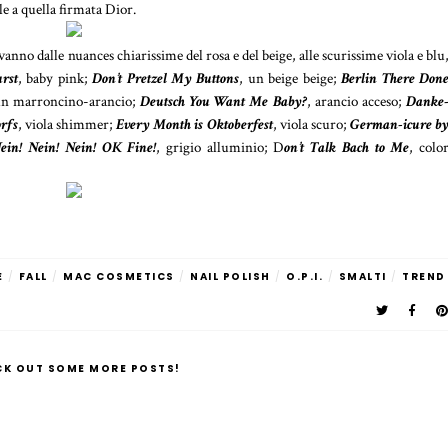
e a quella firmata Dior.
 vanno dalle nuances chiarissime del rosa e del beige, alle scurissime viola e blu
rst
, baby pink;
Don’t Pretzel My Buttons
, un beige beige;
Berlin There Don
un marroncino-arancio;
Deutsch You Want Me Baby?
, arancio acceso;
Danke
orfs
, viola shimmer;
Every Month is Oktoberfest
, viola scuro;
German-icure b
ein! Nein! Nein! OK Fine!
, grigio alluminio; D
on’t Talk Bach to Me
, colo
E
/
FALL
/
MAC COSMETICS
/
NAIL POLISH
/
O.P.I.
/
SMALTI
/
TREND
CK OUT SOME MORE POSTS!