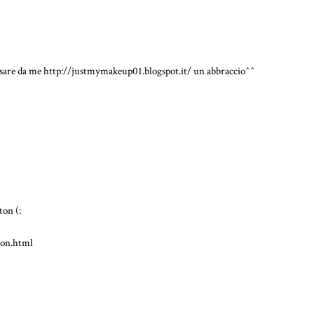
passare da me http://justmymakeup01.blogspot.it/ un abbraccio^^
ton (:
ton.html