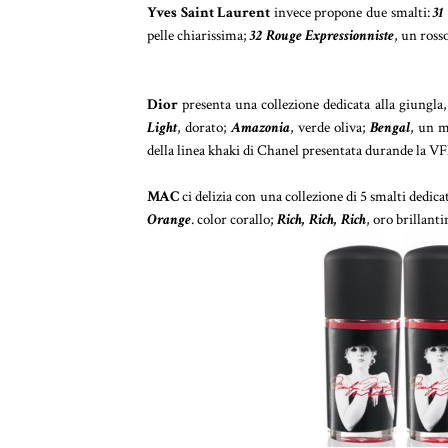
Yves Saint Laurent
invece propone due smalti:
31
pelle chiarissima;
32 Rouge Expressionniste
, un rosso
Dior
presenta una collezione dedicata alla giungla, 
Light
, dorato;
Amazonia
, verde oliva;
Bengal
, un m
della linea khaki di Chanel presentata durande la V
MAC
ci delizia con una collezione di 5 smalti dedi
Orange
. color corallo;
Rich, Rich, Rich
, oro brillant