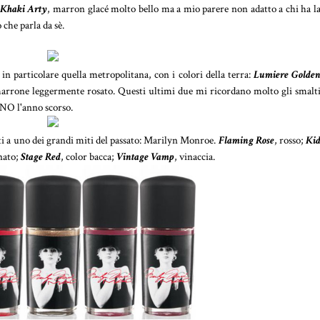
 Khaki Arty
, marron glacé molto bello ma a mio parere non adatto a chi ha l
 che parla da sè.
in particolare quella metropolitana, con i colori della terra:
Lumiere Golde
arrone leggermente rosato. Questi ultimi due mi ricordano molto gli smalt
FNO l'anno scorso.
cati a uno dei grandi miti del passato: Marilyn Monroe.
Flaming Rose
, rosso;
Ki
inato;
Stage Red
, color bacca;
Vintage Vamp
, vinaccia.