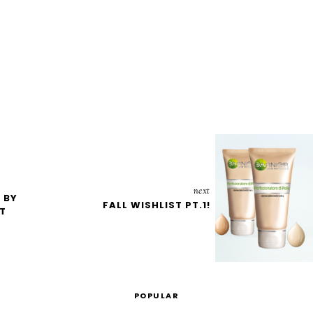
next
 BY
FALL WISHLIST PT.1!
NT
POPULAR