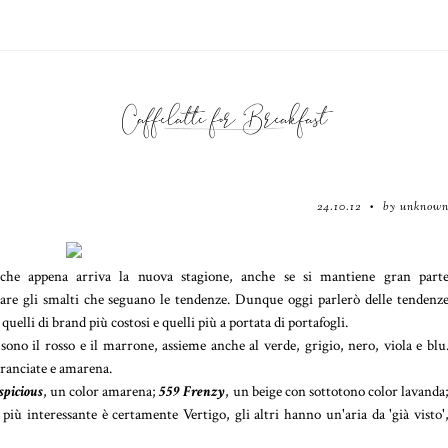
24.10.12
by unknow
•
o che appena arriva la nuova stagione, anche se si mantiene gran part
are gli smalti che seguano le tendenze. Dunque oggi parlerò delle tendenz
uelli di brand più costosi e quelli più a portata di portafogli.
sono il rosso e il marrone, assieme anche al verde, grigio, nero, viola e blu
aranciate e amarena.
spicious
, un color amarena;
559 Fren
zy
, un beige con sottotono color lavanda
il più interessante è certamente Vertigo, gli altri hanno un'aria da 'già visto'